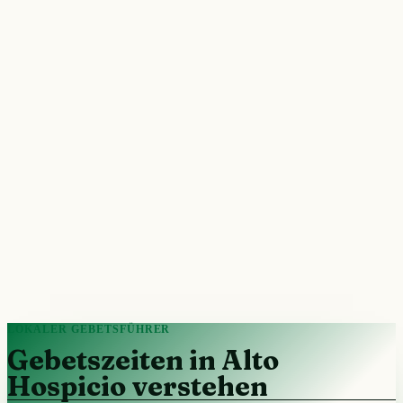
LOKALER GEBETSFÜHRER
Gebetszeiten in Alto
Hospicio verstehen