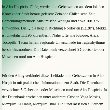
In Alto Hospicio, Chile, werden die Gebetszeiten aus dem lokalen
Kontext der Stadt heraus gelesen: Zeitzone Chilenische Zeit,
Berechnungsmethode Muslimische Weltliga und etwa 108.375
Einwohner. Die Qibla liegt in Richtung Nordosten (52.28°), Mekka
ist ungefähr 11.196 km entfernt. Nahe Orte wie Iquique, Arica,
Tocopilla, Tacna helfen, regionale Unterschiede im Tagesrhythmus
besser einzuordnen. Die Datenbank verzeichnet 5 Gebetsorte oder
Moscheen rund um Alto Hospicio.
Für den Alltag verbindet dieser Leitfaden die Gebetszeiten in Alto
Hospicio mit praktischen Informationen zur Stadt. Die Datenbank
verzeichnet 5 Gebetsorte oder Moscheen rund um Alto Hospicio. In
der Datenbank erscheinen unter anderem: Cristian Vega Mesias,
Mezquita Al Hanif, Mezquita Bilal. Die Stadt lässt sich außerdem