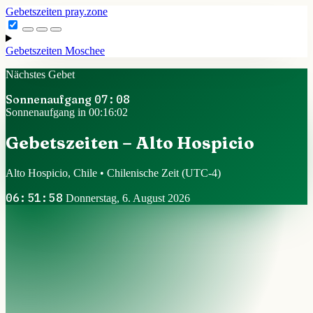
Gebetszeiten
pray.zone
Gebetszeiten
Moschee
Nächstes Gebet
Sonnenaufgang
07:08
Sonnenaufgang in 00:16:02
Gebetszeiten – Alto Hospicio
Alto Hospicio, Chile • Chilenische Zeit
(UTC-4)
06:51:58
Donnerstag, 6. August 2026