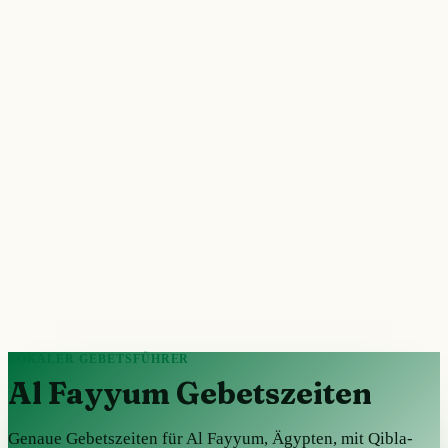
LOKALER GEBETSFÜHRER
Al Fayyum Gebetszeiten
Genaue Gebetszeiten für Al Fayyum, Ägypten, mit Qibla-