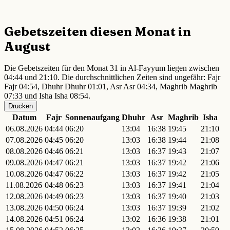
Gebetszeiten diesen Monat in
August
Die Gebetszeiten für den Monat 31 in Al-Fayyum liegen zwischen
04:44 und 21:10. Die durchschnittlichen Zeiten sind ungefähr: Fajr
Fajr 04:54, Dhuhr Dhuhr 01:01, Asr Asr 04:34, Maghrib Maghrib
07:33 und Isha Isha 08:54.
Drucken
Datum
Fajr
Sonnenaufgang
Dhuhr
Asr
Maghrib
Isha
06.08.2026
04:44
06:20
13:04
16:38
19:45
21:10
07.08.2026
04:45
06:20
13:03
16:38
19:44
21:08
08.08.2026
04:46
06:21
13:03
16:37
19:43
21:07
09.08.2026
04:47
06:21
13:03
16:37
19:42
21:06
10.08.2026
04:47
06:22
13:03
16:37
19:42
21:05
11.08.2026
04:48
06:23
13:03
16:37
19:41
21:04
12.08.2026
04:49
06:23
13:03
16:37
19:40
21:03
13.08.2026
04:50
06:24
13:03
16:37
19:39
21:02
14.08.2026
04:51
06:24
13:02
16:36
19:38
21:01