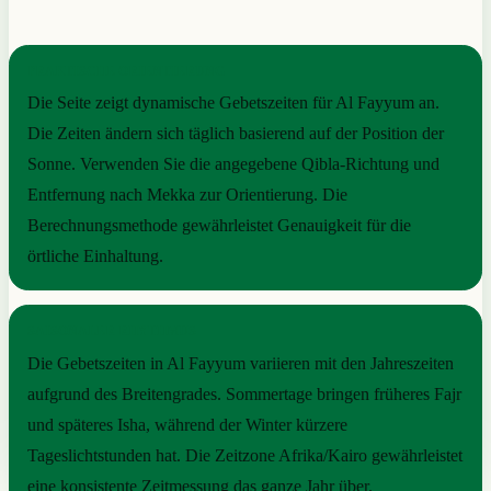
PRAKTISCHE ORIENTIERUNG
Die Seite zeigt dynamische Gebetszeiten für Al Fayyum an.
Die Zeiten ändern sich täglich basierend auf der Position der
Sonne. Verwenden Sie die angegebene Qibla-Richtung und
Entfernung nach Mekka zur Orientierung. Die
Berechnungsmethode gewährleistet Genauigkeit für die
örtliche Einhaltung.
SAISONALER RHYTHMUS
Die Gebetszeiten in Al Fayyum variieren mit den Jahreszeiten
aufgrund des Breitengrades. Sommertage bringen früheres Fajr
und späteres Isha, während der Winter kürzere
Tageslichtstunden hat. Die Zeitzone Afrika/Kairo gewährleistet
eine konsistente Zeitmessung das ganze Jahr über.