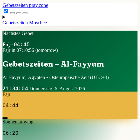
Gebetszeiten
pray.zone
Gebetszeiten
Moschee
Nächstes Gebet
Fajr
04:45
Fajr in 07:10:55 (tomorrow)
Gebetszeiten – Al-Fayyum
Al-Fayyum, Ägypten • Osteuropäische Zeit
(UTC+3)
21:34:05
Donnerstag, 6. August 2026
Fajr
04:44
Sonnenaufgang
06:20