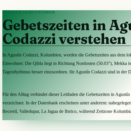
LOKALER GEBETSFÜHRER
Gebetszeiten in Ag
Codazzi verstehen
In Agustín Codazzi, Kolumbien, werden die Gebetszeiten aus dem lo
Einwohner. Die Qibla liegt in Richtung Nordosten (50.03°), Mekka ist
Tagesrhythmus besser einzuordnen. für Agustín Codazzi sind in der
Für den Alltag verbindet dieser Leitfaden die Gebetszeiten in Agust
verzeichnet. In der Datenbank erscheinen unter anderem: nahegelegen
Becerril, Valledupar, La Jagua de Ibirico, während Zeitzone Kolumbi