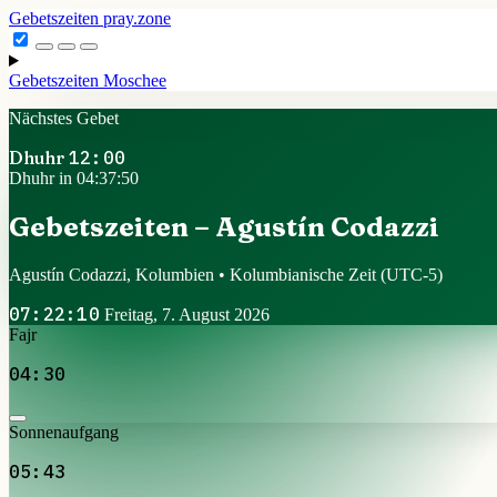
Gebetszeiten
pray.zone
Gebetszeiten
Moschee
Nächstes Gebet
Dhuhr
12:00
Dhuhr in 04:37:49
Gebetszeiten – Agustín Codazzi
Agustín Codazzi, Kolumbien • Kolumbianische Zeit
(UTC-5)
07:22:11
Freitag, 7. August 2026
Fajr
04:30
Sonnenaufgang
05:43