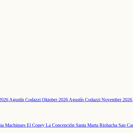
2026 Agustín Codazzi
Oktober 2026 Agustín Codazzi
November 2026 
nia
Machiques
El Copey
La Concepción
Santa Marta
Riohacha
San Car