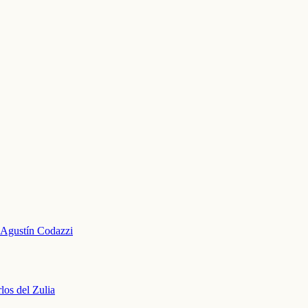
Agustín Codazzi
los del Zulia