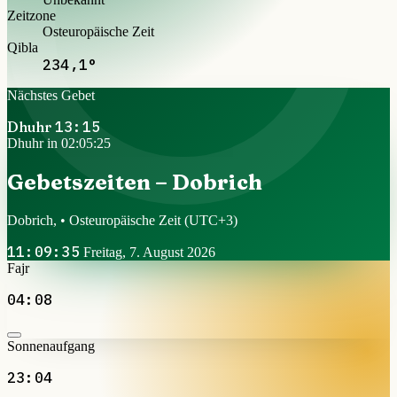
Zeitzone
Osteuropäische Zeit
Qibla
234,1°
Nächstes Gebet
Dhuhr
13:15
Dhuhr in 02:05:24
Gebetszeiten – Dobrich
Dobrich, • Osteuropäische Zeit
(UTC+3)
11:09:36
Freitag, 7. August 2026
Fajr
04:08
Sonnenaufgang
23:04