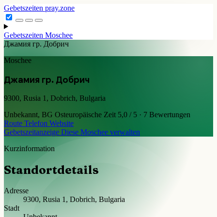
Gebetszeiten
pray.zone
Gebetszeiten
Moschee
Джамия гр. Добрич
Moschee
Джамия гр. Добрич
9300, Rusia 1, Dobrich, Bulgaria
Unbekannt, BG
Osteuropäische Zeit
5,0 / 5 · 7 Bewertungen
Route
Telefon
Website
Gebetszeitanzeige
Diese Moschee verwalten
Kurzinformation
Standortdetails
Adresse
9300, Rusia 1, Dobrich, Bulgaria
Stadt
Unbekannt