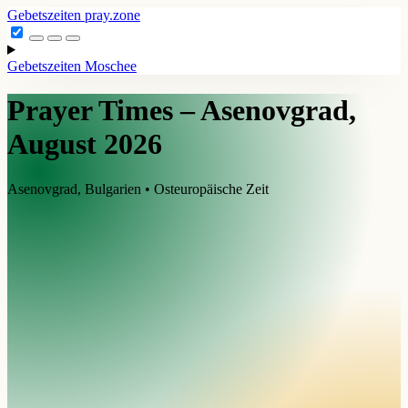
Gebetszeiten
pray.zone
Gebetszeiten
Moschee
Prayer Times – Asenovgrad,
August 2026
Asenovgrad, Bulgarien • Osteuropäische Zeit